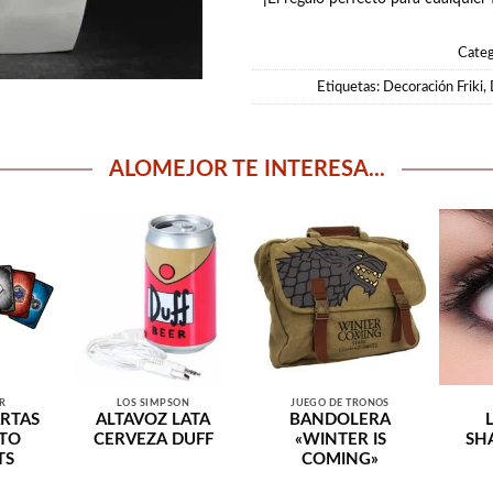
Categ
Etiquetas:
Decoración Friki
,
ALOMEJOR TE INTERESA...
R
LOS SIMPSON
JUEGO DE TRONOS
ARTAS
ALTAVOZ LATA
BANDOLERA
 TO
CERVEZA DUFF
«WINTER IS
SH
TS
COMING»