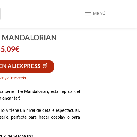
MENÚ
E MANDALORIAN
45,09
€
N ALIEXPRESS
ace patrocinado
va serie
The Mandalorian
, esta réplica del
a encantar!
o y tiene un nivel de detalle espectacular.
serie, perfecta para hacer cosplay o para
friki de
Star Wars
!