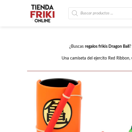
Skip
Búsqueda
to
de
productos
content
¿Buscas
regalos frikis Dragon Ball
?
Una camiseta del ejercito Red Ribbon,