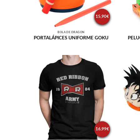
15,90
€
BOLA DE DRAGÓN
PORTALÁPICES UNIFORME GOKU
PEL
16,99
€