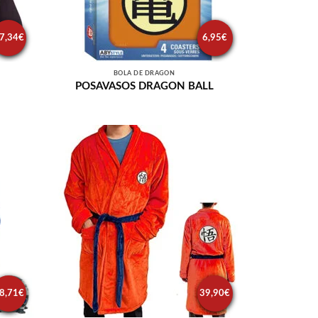
7,34
€
6,95
€
BOLA DE DRAGÓN
POSAVASOS DRAGON BALL
8,71
€
39,90
€