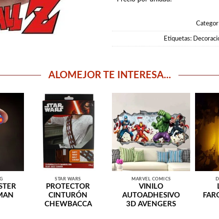
Categor
Etiquetas:
Decoració
ALOMEJOR TE INTERESA...
NG
STAR WARS
MARVEL COMICS
D
STER
PROTECTOR
VINILO
MAN
CINTURÓN
AUTOADHESIVO
FAR
CHEWBACCA
3D AVENGERS