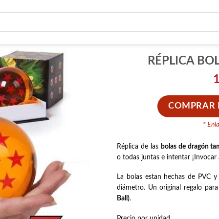
RÉPLICA BO
COMPRAR E
* Enl
Réplica de las
bolas de dragón t
o todas juntas e intentar ¡Invocar
La bolas estan hechas de PVC y
diámetro. Un original regalo par
Ball)
.
Precio por unidad.