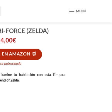
MENÚ
I-FORCE (ZELDA)
24,00
€
 EN AMAZON
ace patrocinado
ilumine tu habitación con esta lámpara
end of Zelda
.