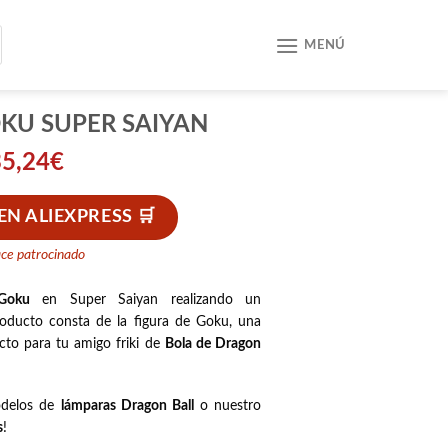
MENÚ
KU SUPER SAIYAN
35,24
€
N ALIEXPRESS
ace patrocinado
Goku
en Super Saiyan realizando un
ducto consta de la figura de Goku, una
ecto para tu amigo friki de
Bola de Dragon
!
odelos de
lámparas Dragon Ball
o nuestro
s
!