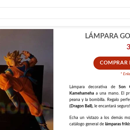
LÁMPARA GO
COMPRAR E
* Enl
Lámpara decorativa de
Son 
Kamehameha
a una mano. El pro
peana y la bombilla. Regalo perf
(Dragon Ball),
le encantará seguro
Echa un vistazo a los demás m
catálogo general de
lámparas friki