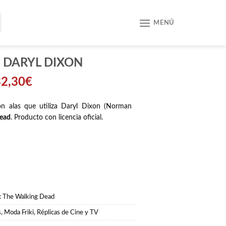
MENÚ
 DARYL DIXON
32,30
€
on alas que utiliza Daryl Dixon (Norman
ead
. Producto con licencia oficial.
:
The Walking Dead
s
,
Moda Friki
,
Réplicas de Cine y TV