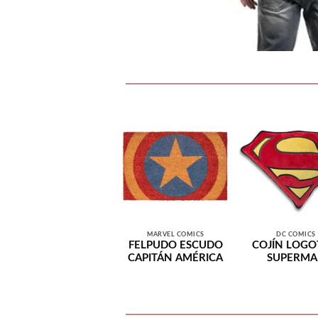
MARVEL COMICS
DC COMICS
FELPUDO ESCUDO
COJÍN LOGO
CAPITÁN AMÉRICA
SUPERM