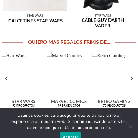
STAR WARS
STAR WARS
CABLE GUY DARTH
CALCETINES STAR WARS
VADER
QUIERO MÁS REGALOS FRIKIS DE...
STAR WARS
MARVEL COMICS
RETRO GAMING
95 PRODUCTOS
79 PRODUCTOS
70 PRODUCTOS
Usamos cookies para asegurar que te damos la mejor
experiencia en nuestra web. Si continúas usando este sitio,
> Click aquí para explorar todas nuestras secciones <
asumiremos que estás de acuerdo con ello.
Aceptar