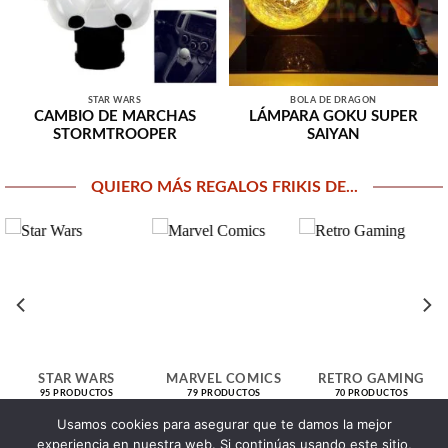
STAR WARS
BOLA DE DRAGÓN
CAMBIO DE MARCHAS
LÁMPARA GOKU SUPER
STORMTROOPER
SAIYAN
QUIERO MÁS REGALOS FRIKIS DE...
STAR WARS
MARVEL COMICS
RETRO GAMING
95 PRODUCTOS
79 PRODUCTOS
70 PRODUCTOS
Usamos cookies para asegurar que te damos la mejor
experiencia en nuestra web. Si continúas usando este sitio,
> Click aquí para explorar todas nuestras secciones <