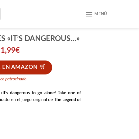
MENÚ
S «IT’S DANGEROUS…»
21,99
€
 EN AMAZON
ace patrocinado
 «
It’s dangerous to go alone! Take one of
pirado en el juego original de
The Legend of