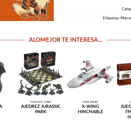
Categ
Etiquetas:
Masca
ALOMEJOR TE INTERESA...
JURASSIC PARK
STAR WARS
A
AJEDREZ JURASSIC
X-WING
JUEG
N
PARK
HINCHABLE
I’
H