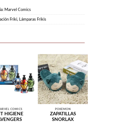
ía:
Marvel Comics
ción Friki
,
Lámparas Frikis
ARVEL COMICS
POKEMON
IT HIGIENE
ZAPATILLAS
AVENGERS
SNORLAX