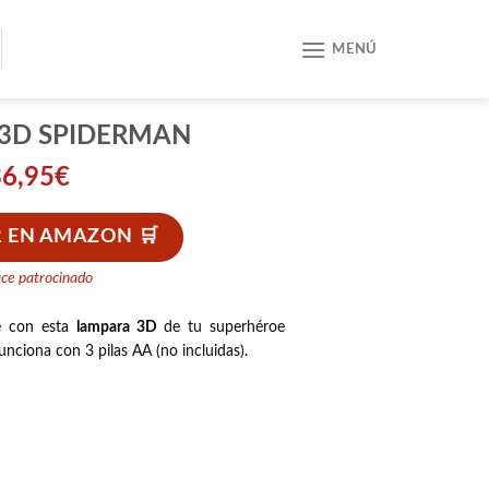
MENÚ
3D SPIDERMAN
36,95
€
 EN AMAZON
ace patrocinado
le con esta
lampara 3D
de tu superhéroe
 funciona con 3 pilas AA (no incluidas).