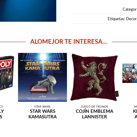
Categor
Etiquetas:
Decora
ALOMEJOR TE INTERESA...
CS
STAR WARS
JUEGO DE TRONOS
M
LY
STAR WARS
COJÍN EMBLEMA
K
S
KAMASUTRA
LANNISTER