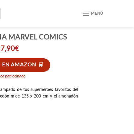
MENÚ
MA MARVEL COMICS
27,90
€
 EN AMAZON
ace patrocinado
tampado de tus superhéroes favoritos del
dredón mide 135 x 200 cm y el amohadón