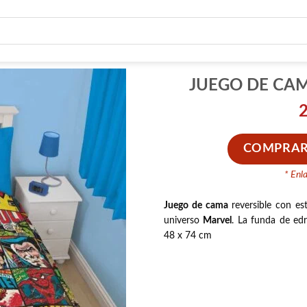
JUEGO DE CA
COMPRAR
* Enl
Juego de cama
reversible con es
universo
Marvel
. La funda de e
48 x 74 cm