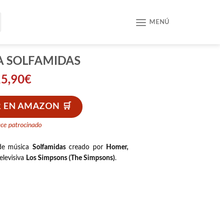
MENÚ
A SOLFAMIDAS
15,90
€
 EN AMAZON
ace patrocinado
 de música
Solfamidas
creado por
Homer,
televisiva
Los Simpsons (The Simpsons)
.