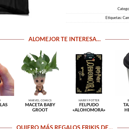
Catego
Etiquetas:
Cam
ALOMEJOR TE INTERESA...
O
MARVEL COMICS
HARRY POTTER
LAS
MACETA BABY
FELPUDO
TA
GROOT
«ALOHOMORA»
H
QUIERO MÁS REGALOS FRIKIS DE...