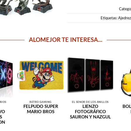
Catego
Etiquetas:
Ajedrez 
ALOMEJOR TE INTERESA...
RIOS
RETRO GAMING
EL SEÑOR DE LOS ANILLOS
FELPUDO SUPER
LIENZO
BOL
VO
MARIO BROS
FOTOGRÁFICO
S
SAURON Y NAZGUL
ION