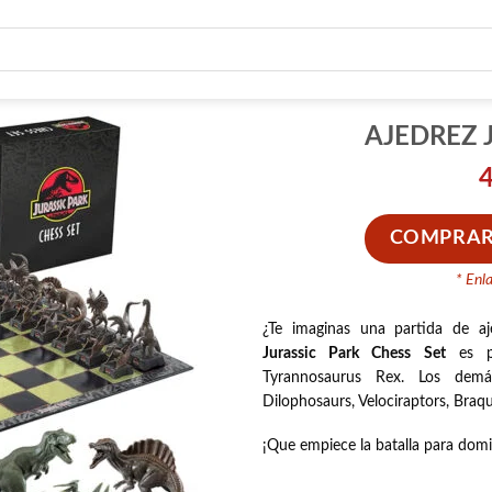
AJEDREZ 
COMPRAR
* Enl
¿Te imaginas una partida de aj
Jurassic Park Chess Set
es po
Tyrannosaurus Rex. Los demás
Dilophosaurs, Velociraptors, Braq
¡Que empiece la batalla para domin