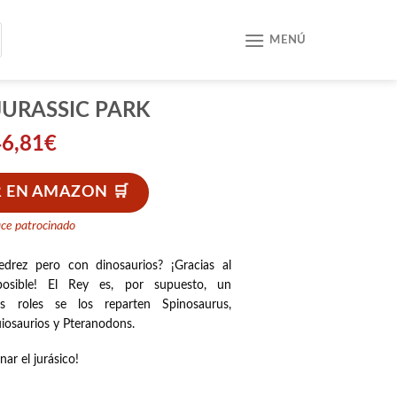
MENÚ
JURASSIC PARK
46,81
€
 EN AMAZON
ace patrocinado
edrez pero con dinosaurios? ¡Gracias al
sible! El Rey es, por supuesto, un
 roles se los reparten Spinosaurus,
uiosaurios y Pteranodons.
ar el jurásico!