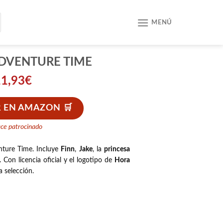
MENÚ
ADVENTURE TIME
11,93
€
 EN AMAZON
ace patrocinado
ture Time.
Incluye
Finn
,
Jake
, la
princesa
.
Con licencia oficial y el logotipo de
Hora
a selección.