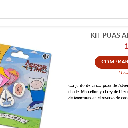
KIT PUAS 
COMPRAR
* Enl
Conjunto de cinco
púas
de Adven
chicle
,
Marceline
y el
rey de hielo
de Aventuras
en el reverso de cad