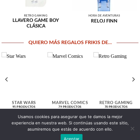
RETRO GAMING
HORA DE AVENTURAS
LLAVERO GAME BOY
RELOJ FINN
CLÁSICA
QUIERO MÁS REGALOS FRIKIS DE...
STAR WARS
MARVEL COMICS
RETRO GAMING
95 PRODUCTOS
79 PRODUCTOS
70 PRODUCTOS
Usamos cookies para asegurar que te damos la mejor
experiencia en nuestra web. Si continúas usando este sitio,
> Click aquí para explorar todas nuestras secciones <
asumiremos que estás de acuerdo con ello.
Aceptar
Copyright 2026 ©
tiendafrikionline.com