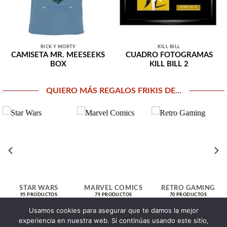
RICK Y MORTY
KILL BILL
CAMISETA MR. MEESEEKS
CUADRO FOTOGRAMAS
BOX
KILL BILL 2
QUIERO MÁS REGALOS FRIKIS DE...
STAR WARS
MARVEL COMICS
RETRO GAMING
95 PRODUCTOS
79 PRODUCTOS
70 PRODUCTOS
Usamos cookies para asegurar que te damos la mejor
experiencia en nuestra web. Si continúas usando este sitio,
> Click aquí para explorar todas nuestras secciones <