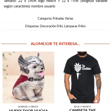
Tamaño: 22 x 19cm logo twitch + 12 x ??cm (longitud variable
según caracteres) nombre usuario
Categoría:
Frikadas Varias
Etiquetas:
Decoración Friki
,
Lámparas Frikis
ALOMEJOR TE INTERESA...
MARVEL COMICS
RICK Y MORTY
CAMISETA THE