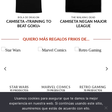
BOLA DE DRAGÓN
THE WALKING DEAD
CAMISETA «TRAINING TO
CAMISETA NEGAN MAJOR
BEAT GOKU»
LEAGUE
QUIERO MÁS REGALOS FRIKIS DE...
STAR WARS
MARVEL COMICS
RETRO GAMING
95 PRODUCTOS
79 PRODUCTOS
70 PRODUCTOS
Usamos cookies para asegurar que te damos la mejor
experiencia en nuestra web. Si continúas usando este sitio,
> Click aquí para explorar todas nuestras secciones <
asumiremos que estás de acuerdo con ello.