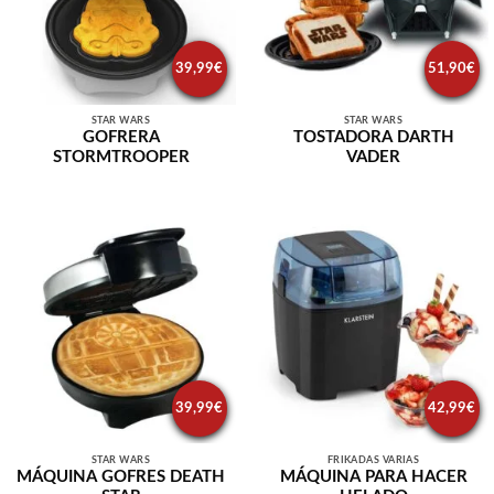
39,99
€
51,90
€
STAR WARS
STAR WARS
GOFRERA
TOSTADORA DARTH
STORMTROOPER
VADER
39,99
€
42,99
€
STAR WARS
FRIKADAS VARIAS
MÁQUINA GOFRES DEATH
MÁQUINA PARA HACER