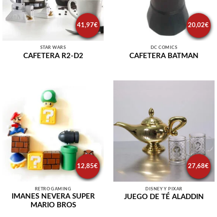
41,97
€
20,02
€
STAR WARS
DC COMICS
CAFETERA R2-D2
CAFETERA BATMAN
12,85
€
27,68
€
RETRO GAMING
DISNEY Y PIXAR
IMANES NEVERA SUPER
JUEGO DE TÉ ALADDIN
MARIO BROS