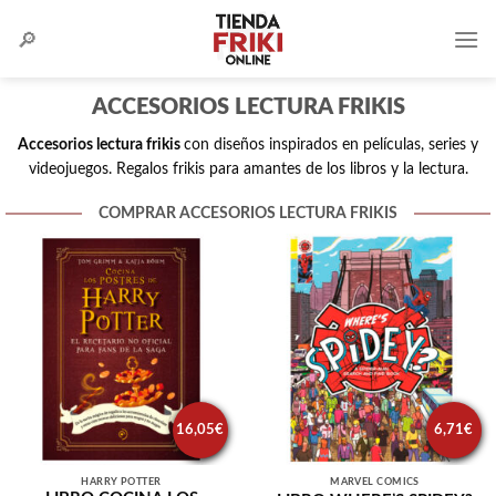
Skip
to
content
ACCESORIOS LECTURA FRIKIS
Accesorios lectura frikis
con diseños inspirados en películas, series y
videojuegos. Regalos frikis para amantes de los libros y la lectura.
COMPRAR ACCESORIOS LECTURA FRIKIS
16,05
€
6,71
€
HARRY POTTER
MARVEL COMICS